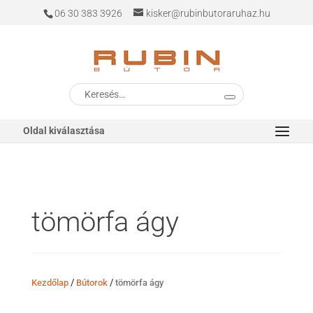
06 30 383 3926
kisker@rubinbutoraruhaz.hu
Keresés
a
következőre:
Oldal kiválasztása
tömörfa ágy
/
/
Kezdőlap
Bútorok
tömörfa ágy