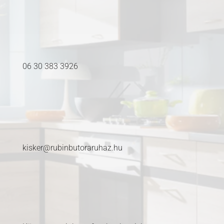
06 30 383 3926
kisker@rubinbutoraruhaz.hu