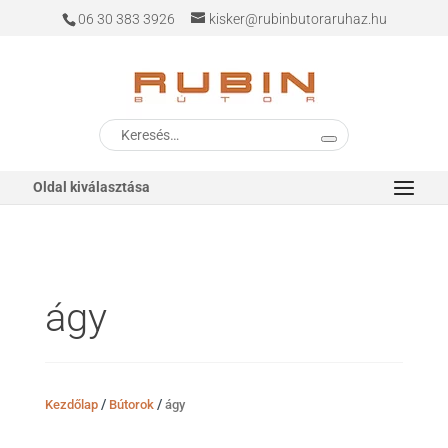
06 30 383 3926
kisker@rubinbutoraruhaz.hu
Keresés
a
következőre:
Oldal kiválasztása
ágy
/
/
Kezdőlap
Bútorok
ágy