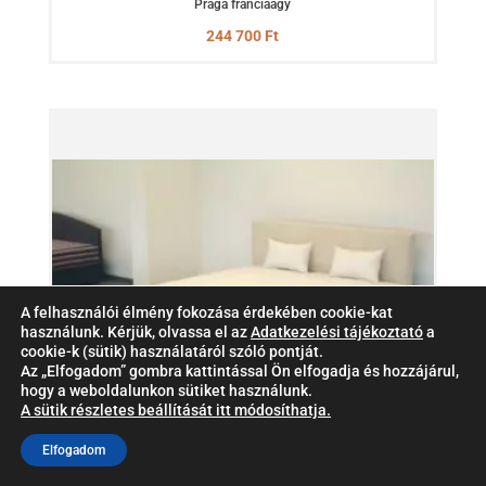
Prága franciaágy
244 700
Ft
A felhasználói élmény fokozása érdekében cookie-kat
használunk. Kérjük, olvassa el az
Adatkezelési tájékoztató
a
cookie-k (sütik) használatáról szóló pontját.
Az „Elfogadom” gombra kattintással Ön elfogadja és hozzájárul,
hogy a weboldalunkon sütiket használunk.
A sütik részletes beállítását itt módosíthatja.
Elfogadom