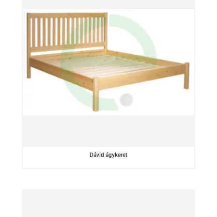
Dávid ágykeret