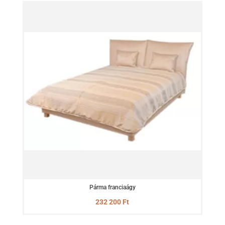
Párma franciaágy
232 200
Ft