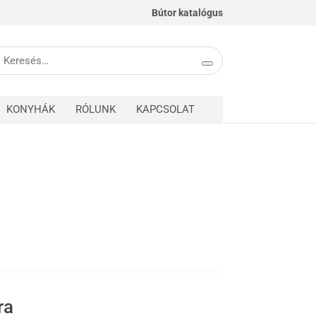
Bútor katalógus
eresés
övetkezőre:
KONYHÁK
RÓLUNK
KAPCSOLAT
ra