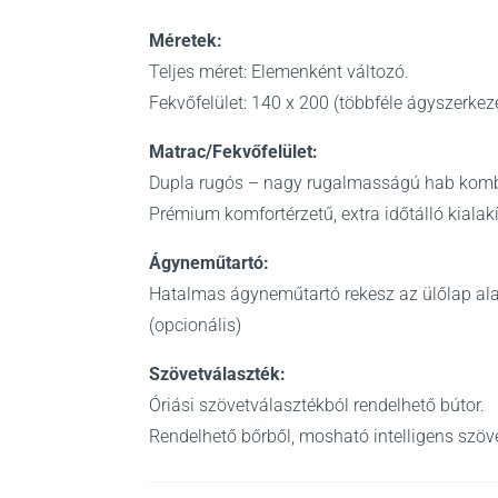
Méretek:
Teljes méret: Elemenként változó.
Fekvőfelület: 140 x 200 (többféle ágyszerkeze
Matrac/Fekvőfelület:
Dupla rugós – nagy rugalmasságú hab kom
Prémium komfortérzetű, extra időtálló kialakí
Ágyneműtartó:
Hatalmas ágyneműtartó rekesz az ülőlap ala
(opcionális)
Szövetválaszték:
Óriási szövetválasztékból rendelhető bútor.
Rendelhető bőrből, mosható intelligens szö