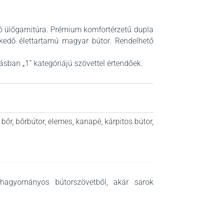
ó ülőgarnitúra. Prémium komfortérzetű dupla
lkedő élettartamú magyar bútor. Rendelhető
ásban „1” kategóriájú szövettel értendőek.
,
bőr
,
bőrbútor
,
elemes
,
kanapé
,
kárpitos bútor
,
y hagyományos bútorszövetből, akár sarok