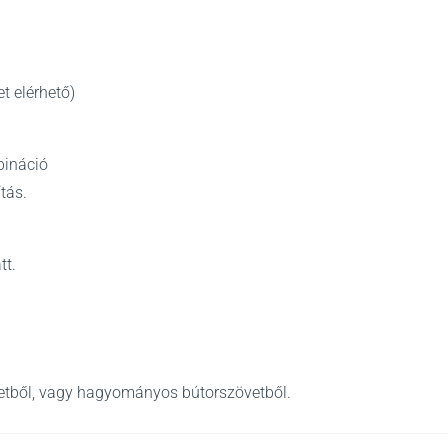
t elérhető)
bináció
tás.
tt.
vetből, vagy hagyományos bútorszövetből.