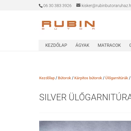
06 30 383 3926
kisker@rubinbutoraruhaz.
KEZDŐLAP
ÁGYAK
MATRACOK
/
/
/
Kezdőlap
Bútorok
Kárpitos bútorok
Ülőgarnitúrák
SILVER ÜLŐGARNITÚR