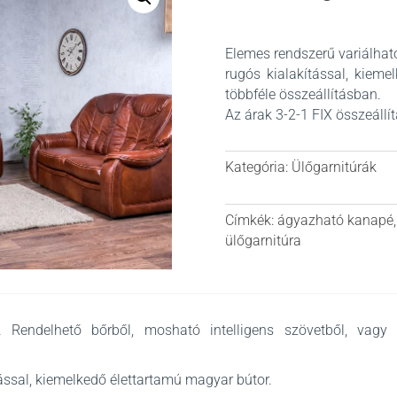
Elemes rendszerű variálhat
rugós kialakítással, kieme
többféle összeállításban.
Az árak 3-2-1 FIX összeállít
Kategória:
Ülőgarnitúrák
Címkék:
ágyazható kanapé
ülőgarnitúra
a. Rendelhető bőrből, mosható intelligens szövetből, vag
ással, kiemelkedő élettartamú magyar bútor.