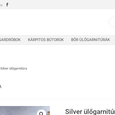
hu
K
a
k
GARDRÓBOK
KÁRPITOS BÚTOROK
BŐR ÜLŐGARNITÚRÁK
/
Silver ülőgarnitúra
A
Silver ülőgarnitú