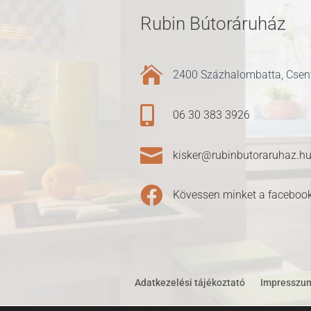
Rubin Bútoráruház

2400 Százhalombatta, Csent

06 30 383 3926

kisker@rubinbutoraruhaz.h

Kövessen minket a facebook
Adatkezelési tájékoztató
Impresszu