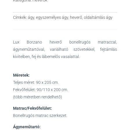
Címkék:
ágy
,
egyszemélyes ágy
,
heverő
,
oldaltámlás ágy
Lux Borzano heverő bonellrugós matraccal,
ágyneműtartóval, variálható szövetekkel, fejtámlás
kivitelben, fej és lábemelős vasalattal.
Méretek:
Teljes méret: 90 x 205 cm.
Fekvőfelület: 90/110 x 200 cm.
(több méretben rendelhető)
Matrac/Fekvőfelület:
Bonellrugós matrac szerkezet.
Ágyneműtartó: