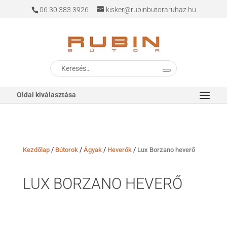
06 30 383 3926
kisker@rubinbutoraruhaz.hu
Keresés
a
következőre:
Oldal kiválasztása
/
/
/
/
Kezdőlap
Bútorok
Ágyak
Heverők
Lux Borzano heverő
LUX BORZANO HEVERŐ