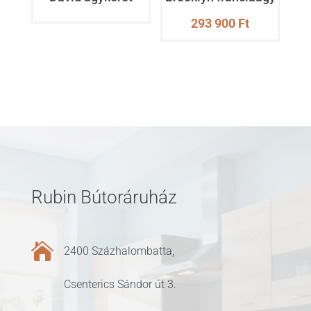
293 900
Ft
Rubin Bútoráruház

2400 Százhalombatta,
Csenterics Sándor út 3.