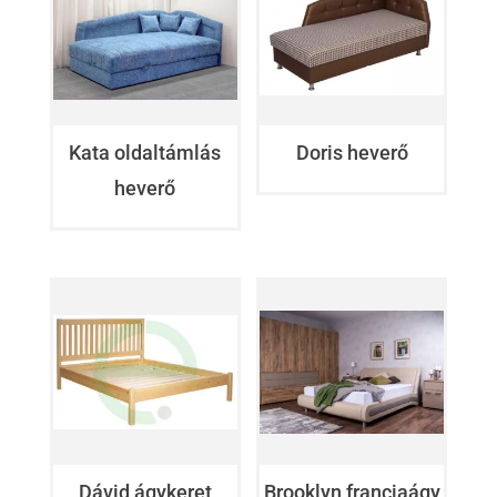
Kata oldaltámlás
Doris heverő
heverő
Dávid ágykeret
Brooklyn franciaágy