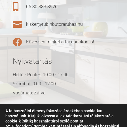

06 30 383 3926

kisker@rubinbutoraruhaz.hu

Kövessen minket a facebookon is!
Nyitvatartás
Hétfő - Péntek: 10:00 - 17:00
Szombat: 9:00 - 12:00
Vasárnap: Zárva
A felhasználói élmény fokozása érdekében cookie-kat
használunk. Kérjük, olvassa el az
Adatkezelési tájékoztató
a
cookie-k (sütik) használatáról szóló pontját.
Az „Elfogadom” gombra kattintással Ön elfogadja és hozzájárul,