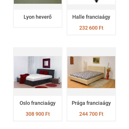
Lyon heverő
Halle franciaágy
232 600
Ft
Oslo franciaágy
Prága franciaágy
308 900
Ft
244 700
Ft