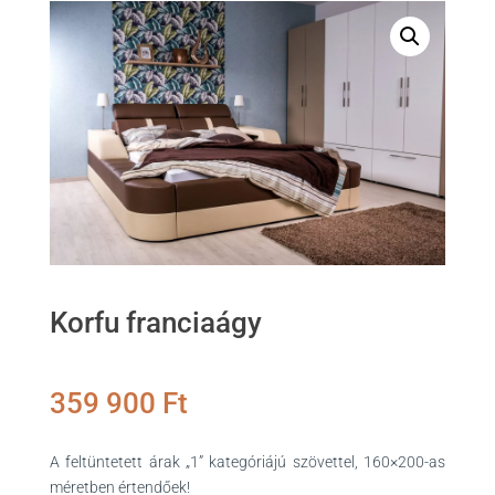
Korfu franciaágy
359 900
Ft
A feltüntetett árak „1” kategóriájú szövettel, 160×200-as
méretben értendőek!