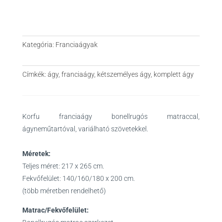
Kategória:
Franciaágyak
Címkék:
ágy
,
franciaágy
,
kétszemélyes ágy
,
komplett ágy
Korfu franciaágy bonellrugós matraccal,
ágyneműtartóval, variálható szövetekkel.
Méretek:
Teljes méret: 217 x 265 cm.
Fekvőfelület: 140/160/180 x 200 cm.
(több méretben rendelhető)
Matrac/Fekvőfelület: