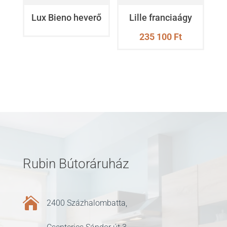
Lux Bieno heverő
Lille franciaágy
235 100
Ft
Rubin Bútoráruház

2400 Százhalombatta,