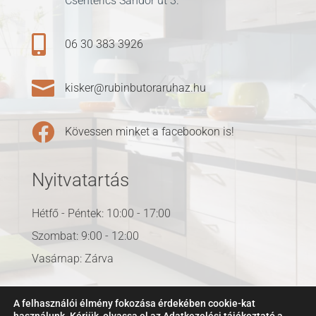
Csenterics Sándor út 3.

06 30 383 3926

kisker@rubinbutoraruhaz.hu

Kövessen minket a facebookon is!
Nyitvatartás
Hétfő - Péntek: 10:00 - 17:00
Szombat: 9:00 - 12:00
Vasárnap: Zárva
A felhasználói élmény fokozása érdekében cookie-kat