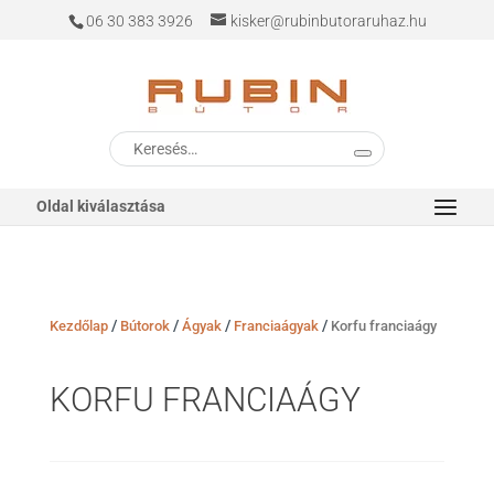
06 30 383 3926
kisker@rubinbutoraruhaz.hu
Keresés
a
következőre:
Oldal kiválasztása
/
/
/
/
Kezdőlap
Bútorok
Ágyak
Franciaágyak
Korfu franciaágy
KORFU FRANCIAÁGY