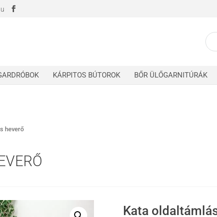
hu
K
a
k
GARDRÓBOK
KÁRPITOS BÚTOROK
BŐR ÜLŐGARNITÚRÁK
ás heverő
HEVERŐ
Kata oldaltámlá