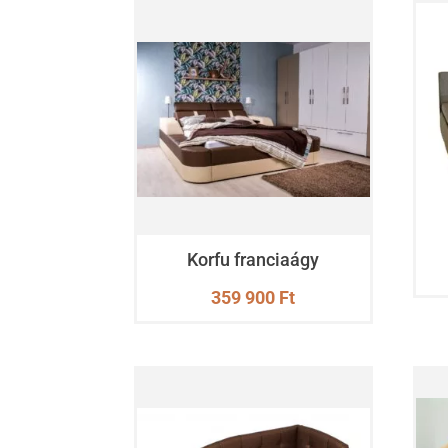
Korfu franciaágy
359 900
Ft