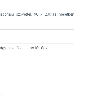
ategóriájú szövettel, 90 x 200-as méretben
 ágy
,
heverő
,
oldaltámlás ágy
n.