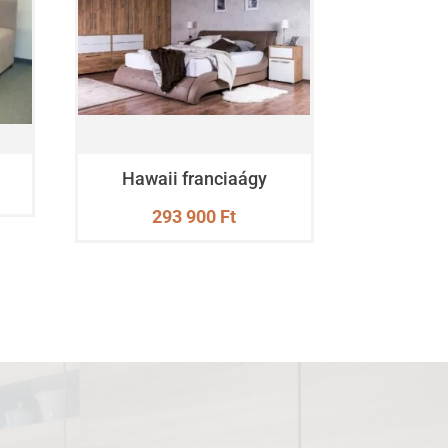
Hawaii franciaágy
293 900
Ft