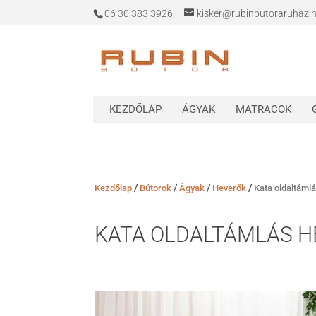
06 30 383 3926
kisker@rubinbutoraruhaz.
KEZDŐLAP
ÁGYAK
MATRACOK
/
/
/
/
Kezdőlap
Bútorok
Ágyak
Heverők
Kata oldaltáml
KATA OLDALTÁMLÁS 