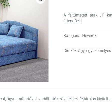
A feltüntetett árak „1” k
értendőek!
Kategória:
Heverők
Címkék:
ágy
,
egyszemélyes
l, ágyneműtartóval, variálható szövetekkel, fejtámlás kivitelbe