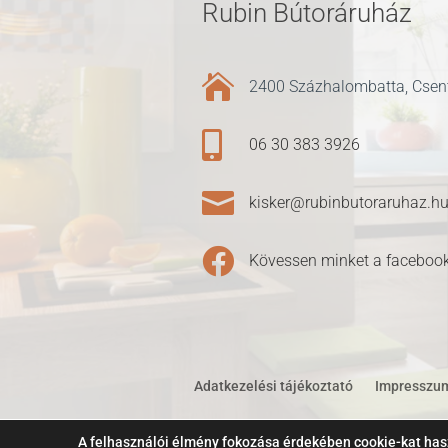
Rubin Bútoráruház

2400 Százhalombatta, Csent

06 30 383 3926

kisker@rubinbutoraruhaz.h

Kövessen minket a facebook
Adatkezelési tájékoztató
Impresszu
A felhasználói élmény fokozása érdekében cookie-kat hasz