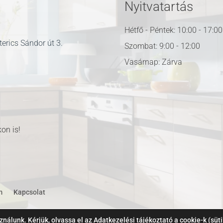
Nyitvatartás
Hétfő - Péntek: 10:00 - 17:00
erics Sándor út 3.
Szombat: 9:00 - 12:00
Vasárnap: Zárva
u
on is!
m
Kapcsolat
nálunk. Kérjük, olvassa el az
Adatkezelési tájékoztató
a cookie-k (süti