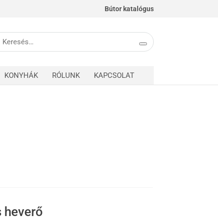
Bútor katalógus
eresés
övetkezőre:
KONYHÁK
RÓLUNK
KAPCSOLAT
s heverő