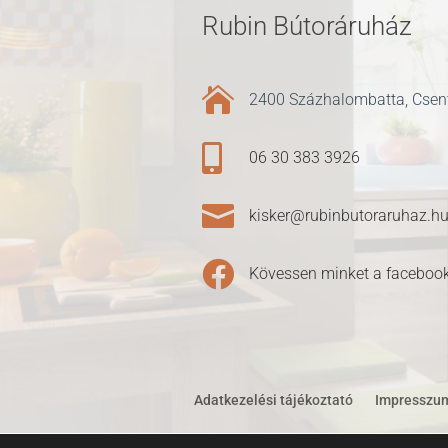
Rubin Bútoráruház

2400 Százhalombatta, Csent

06 30 383 3926

kisker@rubinbutoraruhaz.h

Kövessen minket a facebook
Adatkezelési tájékoztató
Impresszu