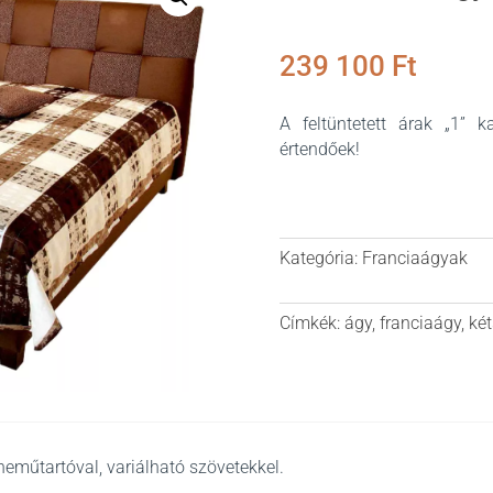
239 100
Ft
A feltüntetett árak „1” k
értendőek!
Kategória:
Franciaágyak
Címkék:
ágy
,
franciaágy
,
ké
eműtartóval, variálható szövetekkel.