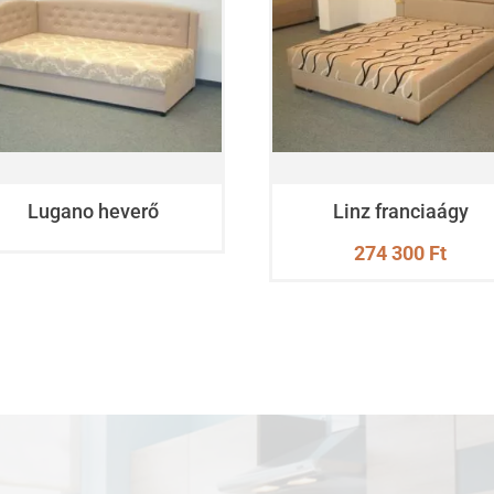
Lugano heverő
Linz franciaágy
274 300
Ft