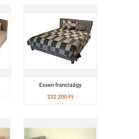
Essen franciaágy
232 200
Ft