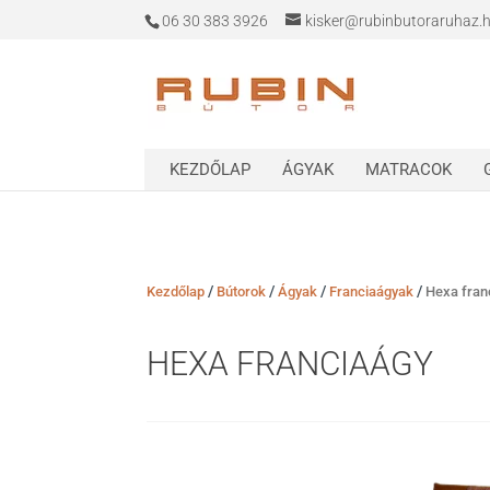
06 30 383 3926
kisker@rubinbutoraruhaz.
KEZDŐLAP
ÁGYAK
MATRACOK
/
/
/
/
Kezdőlap
Bútorok
Ágyak
Franciaágyak
Hexa fran
HEXA FRANCIAÁGY