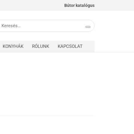
Bútor katalógus
eresés
övetkezőre:
KONYHÁK
RÓLUNK
KAPCSOLAT