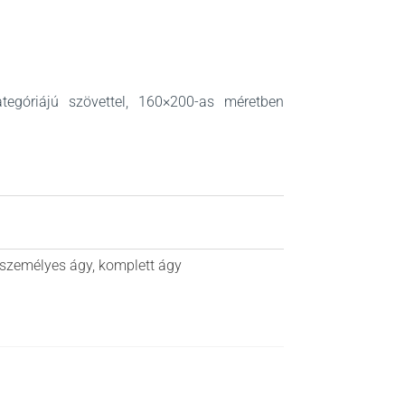
ategóriájú szövettel, 160×200-as méretben
tszemélyes ágy
,
komplett ágy