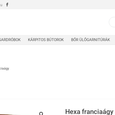
hu
K
a
k
GARDRÓBOK
KÁRPITOS BÚTOROK
BŐR ÜLŐGARNITÚRÁK
ciaágy
Hexa franciaágy