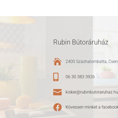
Rubin Bútoráruház

2400 Százhalombatta, Csent

06 30 383 3926

kisker@rubinbutoraruhaz.h

Kövessen minket a facebook