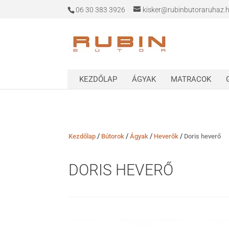
06 30 383 3926
kisker@rubinbutoraruhaz.
KEZDŐLAP
ÁGYAK
MATRACOK
/
/
/
/
Kezdőlap
Bútorok
Ágyak
Heverők
Doris heverő
DORIS HEVERŐ