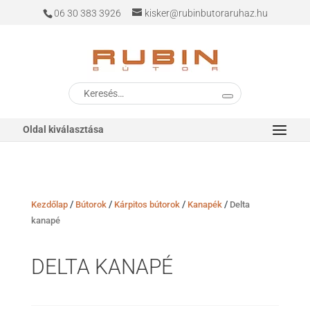
06 30 383 3926
kisker@rubinbutoraruhaz.hu
Keresés
a
következőre:
Oldal kiválasztása
/
/
/
/
Kezdőlap
Bútorok
Kárpitos bútorok
Kanapék
Delta
kanapé
DELTA KANAPÉ