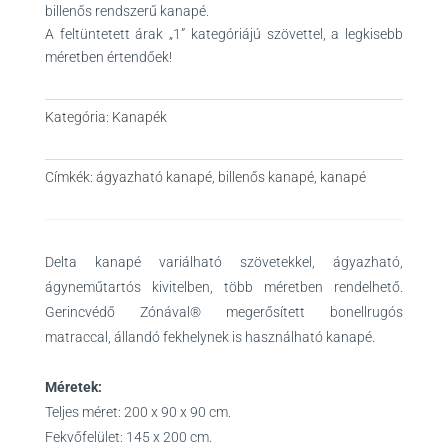
billenős rendszerű kanapé.
A feltüntetett árak „1” kategóriájú szövettel, a legkisebb
méretben értendőek!
Kategória:
Kanapék
Címkék:
ágyazható kanapé
,
billenős kanapé
,
kanapé
Delta kanapé variálható szövetekkel, ágyazható,
ágyneműtartós kivitelben, több méretben rendelhető.
Gerincvédő Zónával® megerősített bonellrugós
matraccal, állandó fekhelynek is használható kanapé.
Méretek:
Teljes méret: 200 x 90 x 90 cm.
Fekvőfelület: 145 x 200 cm.