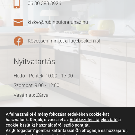

06 30 383 3926

kisker@rubinbutoraruhaz.hu

Kövessen minket a facebookon is!
Nyitvatartás
Hétfő - Péntek: 10:00 - 17:00
Szombat: 9:00 - 12:00
Vasárnap: Zárva
A felhasználói élmény fokozása érdekében cookie-kat
használunk. Kérjük, olvassa el az
Adatkezelési tájékoztató
a
cookie-k (sütik) használatáról szóló pontját.
Az „Elfogadom” gombra kattintással Ön elfogadja és hozzájárul,