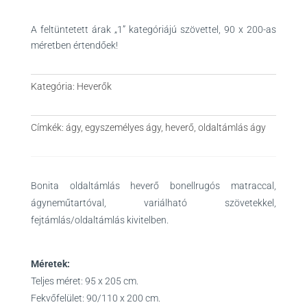
A feltüntetett árak „1” kategóriájú szövettel, 90 x 200-as
méretben értendőek!
Kategória:
Heverők
Címkék:
ágy
,
egyszemélyes ágy
,
heverő
,
oldaltámlás ágy
Bonita oldaltámlás heverő bonellrugós matraccal,
ágyneműtartóval, variálható szövetekkel,
fejtámlás/oldaltámlás kivitelben.
Méretek:
Teljes méret: 95 x 205 cm.
Fekvőfelület: 90/110 x 200 cm.