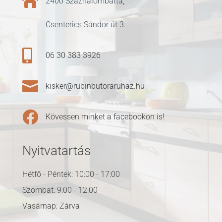

2400 Százhalombatta,
Csenterics Sándor út 3.

06 30 383 3926

kisker@rubinbutoraruhaz.hu

Kövessen minket a facebookon is!
Nyitvatartás
Hétfő - Péntek: 10:00 - 17:00
Szombat: 9:00 - 12:00
Vasárnap: Zárva