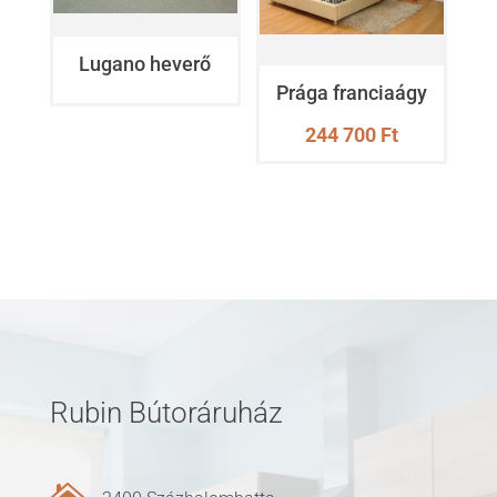
Lugano heverő
Prága franciaágy
244 700
Ft
Rubin Bútoráruház